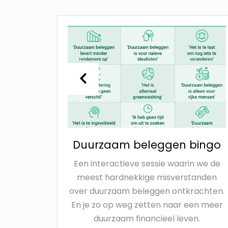
 in
Duurzaam beleggen bingo
Een interactieve sessie waarin we de
 niet
meest hardnekkige misverstanden
akt die
over duurzaam beleggen ontkrachten.
toch kan
En je zo op weg zetten naar een meer
 je
duurzaam financieel leven.