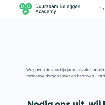
Tr
We gaven de voorbije jaren al vele tientall
middenveldorganisaties en bedrijven. Ont
Nodig ons uit, wi