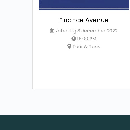
aam
Finance Avenue
y
zaterdag 3 december 2022
2
16:00 PM
Tour & Taxis
